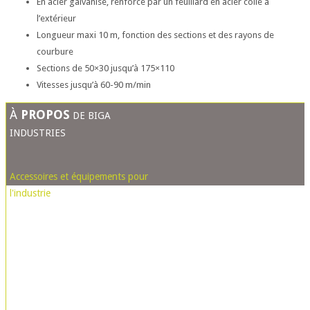
En acier galvanisé, renforcé par un feuillard en acier collé à
l’extérieur
Longueur maxi 10 m, fonction des sections et des rayons de
courbure
Sections de 50×30 jusqu’à 175×110
Vitesses jusqu’à 60-90 m/min
À
PROPOS
DE BIGA
INDUSTRIES
Accessoires et équipements pour
l'industrie
Agent et Représentant exclusif en
France de Fabricants spécialisés
dans la fourniture d'Accessoires et
d'Equipements pour Machine-
Outils, Machines spéciales et toutes
autres applications industrielles,
vis